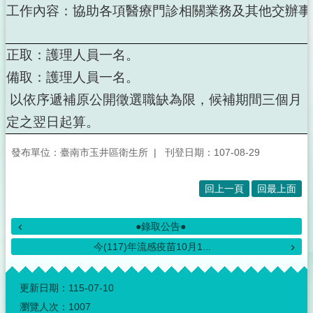
工作內容：協助各項醫療門診相關業務及其他交辦事
正取：護理人員一名。
備取：護理人員一名。
以依序遞補原公開徵選職缺為限，候補期間三個月
定之翌日起算。
發布單位：臺南市玉井區衛生所
刊登日期：107-08-29
回上一頁
回最上面
●錄取公告●
今(117)年流感疫苗10月1...
:::
更新日期：
115-07-10
瀏覽人次：
1007