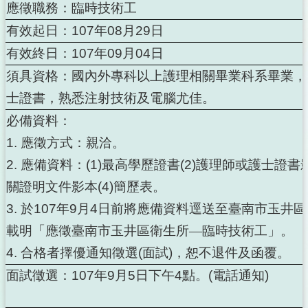
應徵職務：臨時技術工
有效起日：
107
年
08
月
29
日
有效終日：
107
年
09
月
04
日
須具資格：國內外專科以上護理相關畢業科系畢業，
士證書，熟悉注射技術及電腦尤佳。
必備資料：
1.
應徵方式：親洽。
2.
應備資料：
(1)
最高學歷證書
(2)
護理師或護士證書
關證明文件影本
(4)
簡歷表。
3.
於
107
年
9
月
4
日前將應備資料逕送至臺南市玉井區
載明「應徵臺南市玉井區衛生所—臨時技術工」。
4.
合格者擇優通知徵選
(
面試
)
，恕不退件及函覆。
面試徵選：
107
年
9
月
5
日下午
4
點。
(
電話通知
)