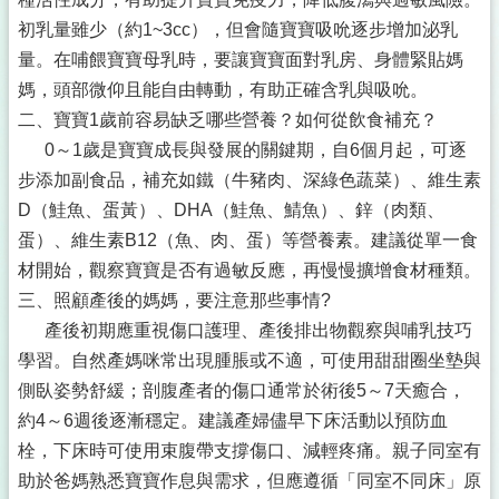
初乳量雖少（約1~3cc），但會隨寶寶吸吮逐步增加泌乳
量。在哺餵寶寶母乳時，要讓寶寶面對乳房、身體緊貼媽
媽，頭部微仰且能自由轉動，有助正確含乳與吸吮。
二、寶寶1歲前容易缺乏哪些營養？如何從飲食補充？
0～1歲是寶寶成長與發展的關鍵期，自6個月起，可逐
步添加副食品，補充如鐵（牛豬肉、深綠色蔬菜）、維生素
D（鮭魚、蛋黃）、DHA（鮭魚、鯖魚）、鋅（肉類、
蛋）、維生素B12（魚、肉、蛋）等營養素。建議從單一食
材開始，觀察寶寶是否有過敏反應，再慢慢擴增食材種類。
三、照顧產後的媽媽，要注意那些事情?
產後初期應重視傷口護理、產後排出物觀察與哺乳技巧
學習。自然產媽咪常出現腫脹或不適，可使用甜甜圈坐墊與
側臥姿勢舒緩；剖腹產者的傷口通常於術後5～7天癒合，
約4～6週後逐漸穩定。建議產婦儘早下床活動以預防血
栓，下床時可使用束腹帶支撐傷口、減輕疼痛。親子同室有
助於爸媽熟悉寶寶作息與需求，但應遵循「同室不同床」原