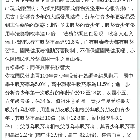
出現成癮症狀；依據美國國家成癮物質濫用中心報告指出，
尼古丁影響青少年的大腦發展結構，菸草使青少年更容易受
到非法藥物的誘惑；相對於未吸菸的青少年，吸菸青少年濫
用非法藥物機率達13倍1。法務部調查也發現，收容人進入
矯正機關執行前吸菸率高達91.6%，而有吸毒者大都有吸菸
習慣。國民健康署推動菸害防制，不僅保護國民健康權，亦
保障國民免於菸癮困一生之自由權。
有樣學樣：同儕與家長影響大
依據國民健康署103年青少年吸菸行為調查結果顯示，國中
學生吸菸率為5.0%，高中職學生吸菸率為11.5%；進一步
分析青少年第一次吸菸的年齡介於12至13歲，以國小五、
六年級最多，佔34％。值得注意的是，青少年易受好朋友
吸菸行為影響，周遭有朋友吸菸相較於無吸菸朋友的青少
年，其吸菸率高出10倍（國中12.8倍，高中職學生8.1
倍）；父母為吸菸者相較父母為非吸菸者，其青少年吸菸率
則高出2.2 倍 (國中生2.9倍，高中職2.0倍)。整體而言，父