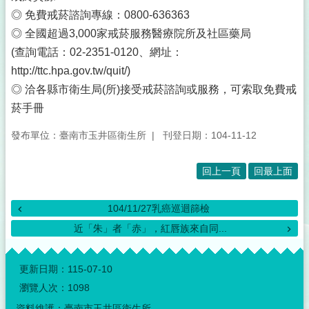
◎ 免費戒菸諮詢專線：0800-636363
◎ 全國超過3,000家戒菸服務醫療院所及社區藥局
(查詢電話：02-2351-0120、網址：
http://ttc.hpa.gov.tw/quit/)
◎ 洽各縣市衛生局(所)接受戒菸諮詢或服務，可索取免費戒
菸手冊
發布單位：臺南市玉井區衛生所
刊登日期：104-11-12
回上一頁
回最上面
104/11/27乳癌巡迴篩檢
近「朱」者「赤」，紅唇族來自同...
:::
更新日期：
115-07-10
瀏覽人次：
1098
資料維護：臺南市玉井區衛生所