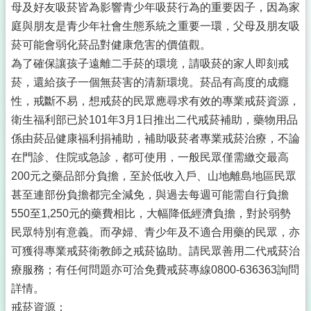
母及好友吸菸皆為影響青少年吸菸行為的重要因子，因為家
庭與朋友是青少年社會生態系統之重要一環，父母及朋友吸
菸可能會弱化菸品對健康危害的價值觀。
為了確保讓孩子遠離二手菸的環境，請吸菸的家人即刻戒
菸，還給孩子一個無菸害的清新環境。菸品有高度的成癮
性，戒斷不易，想戒菸的民眾應尋求有效的專業戒菸資源，
衛生福利部已於101年3月1日推出二代戒菸補助，藥物用品
係由菸品健康福利捐補助，補助吸菸者專業戒菸治療，不論
在門診、住院或急診，都可使用，一般民眾僅需繳交最高
200元之藥品部分負擔，至於低收入戶、山地離島地區民眾
甚至連部份負擔都完全減免，與過去每週可能需自行負擔
550至1,250元的藥費相比，大幅降低經濟負擔，對於弱勢
民眾特別有意義。而孕婦、青少年及不適合用藥的民眾，亦
可獲得專業戒菸衛教師之戒菸協助。請民眾善用二代戒菸治
療服務；有任何問題亦可洽免費戒菸專線0800-636363詢問
詳情。
戒菸資源：