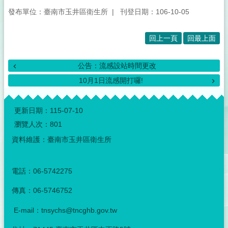
發布單位：臺南市玉井區衛生所
刊登日期：106-10-05
回上一頁
回最上面
公告：流感設站時間更改
10月1日流感開打囉!
:::
更新日期：
115-07-10
瀏覽人次：
801
資料維護：臺南市玉井區衛生所
電話：06-5742275
傳真：06-5746752
E-mail：tnsychs@tncghb.gov.tw